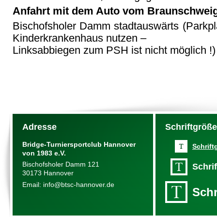
Anfahrt mit dem Auto vom Braunschweige
Bischofsholer Damm stadtauswärts (Parkpla
Kinderkrankenhaus nutzen –
Linksabbiegen zum
PSH
ist nicht möglich !)
Adresse
Schriftgröß
Bridge-Turniersportclub Hannover
Schrift
von 1983 e.V.
Bischofsholer Damm 121
Schri
30173 Hannover
Email:
info@btsc-hannover.de
Schr